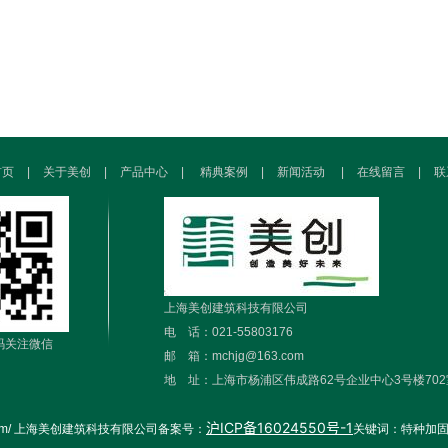
首页
|
关于美创
|
产品中心
|
精典案例
|
新闻活动
|
在线留言
|
联
上海美创建筑科技有限公司
电 话：021-55803176
码关注微信
邮 箱：mchjg@163.com
地 址：上海市杨浦区伟成路62号企业中心3号楼702
沪ICP备16024550号-1
uangkj.com/ 上海美创建筑科技有限公司备案号：
关键词：特种加固