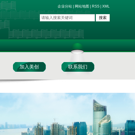
企业分站
|
网站地图
|
RSS
|
XML
加入美创
联系我们
视角
技术讲坛
人才加盟
新闻资讯
业务加盟
联系我们
在线留言