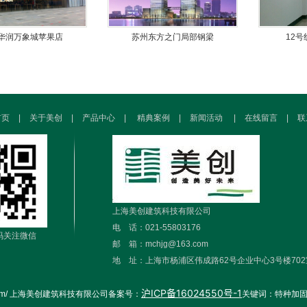
华润万象城苹果店
苏州东方之门局部钢梁
12
首页
|
关于美创
|
产品中心
|
精典案例
|
新闻活动
|
在线留言
|
联
上海美创建筑科技有限公司
电 话：021-55803176
码关注微信
邮 箱：mchjg@163.com
地 址：上海市杨浦区伟成路62号企业中心3号楼702
沪ICP备16024550号-1
uangkj.com/ 上海美创建筑科技有限公司备案号：
关键词：特种加固