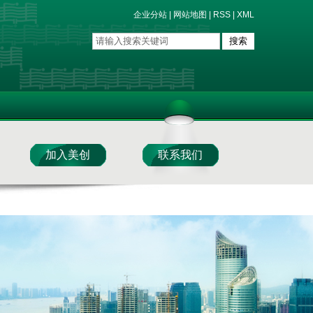
企业分站
|
网站地图
|
RSS
|
XML
加入美创
联系我们
视角
技术讲坛
人才加盟
新闻资讯
业务加盟
联系我们
在线留言